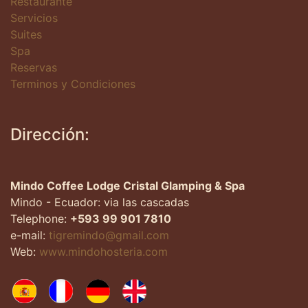
Restaurante
Servicios
Suites
Spa
Reservas
Terminos y Condiciones
Dirección:
Mindo Coffee Lodge Cristal Glamping & Spa
Mindo - Ecuador: via las cascadas
Telephone:
+593 99 901 7810
e-mail:
tigremindo@gmail.com
Web:
www.mindohosteria.com