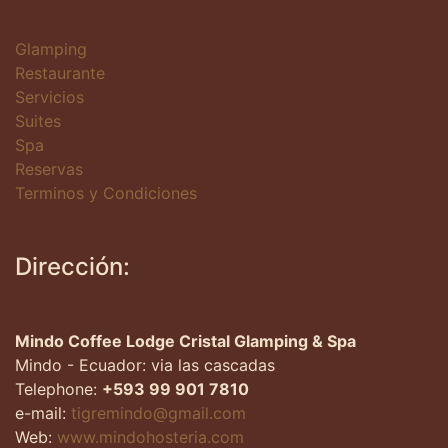
Glamping
Restaurante
Servicios
Suites
Spa
Reservas
Terminos y Condiciones
Dirección:
Mindo Coffee Lodge Cristal Glamping & Spa
Mindo - Ecuador: via las cascadas
Telephone:
+593 99 901 7810
e-mail:
tigremindo@gmail.com
Web:
www.mindohosteria.com