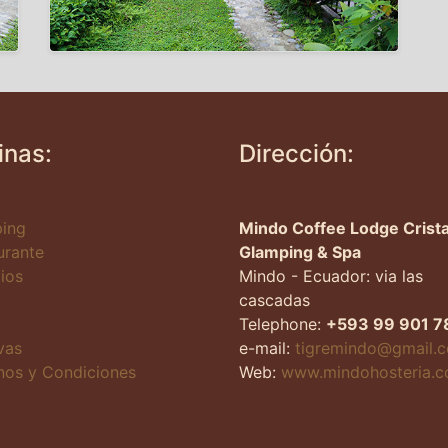
inas:
Dirección:
ing
Mindo Coffee Lodge Crista
urante
Glamping & Spa
ios
Mindo - Ecuador: via las
cascadas
Telephone:
+593 99 901 7
vas
e-mail:
tigremindo@gmail.
nos y Condiciones
Web:
www.mindohosteria.