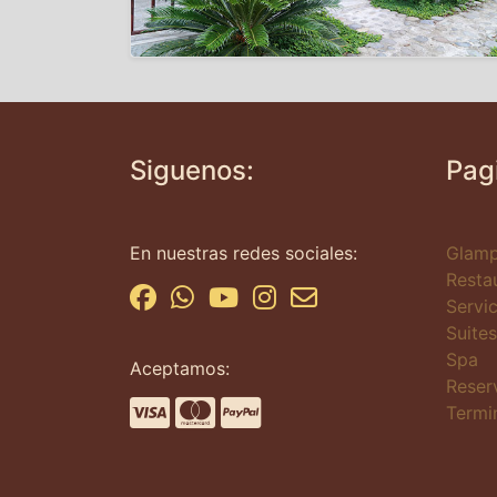
Siguenos:
Pag
En nuestras redes sociales:
Glamp
Resta
Servic
Suites
Spa
Aceptamos:
Reser
Termi